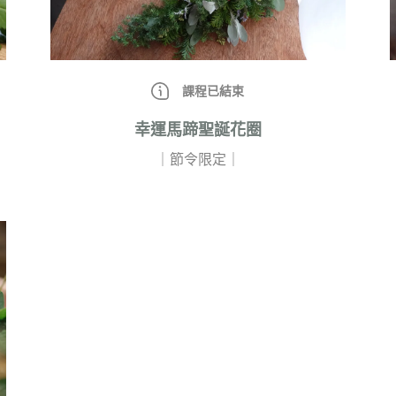
課程已結束
幸運馬蹄聖誕花圈
｜節令限定｜