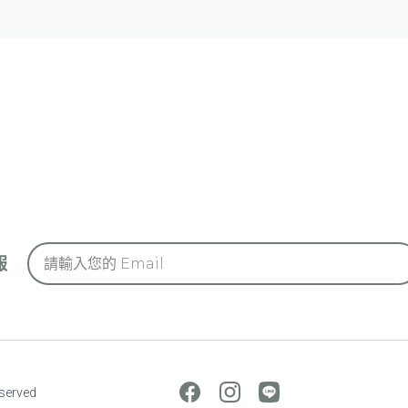
報
eserved