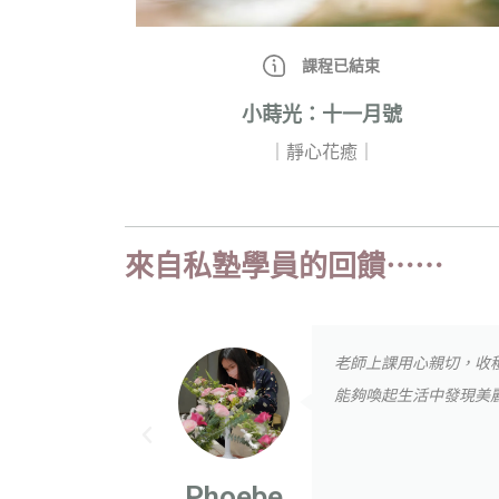
課程已結束
小蒔光：十一月號
｜靜心花癒｜
來自私塾學員的回饋⋯⋯
老師上課用心親切，收
能夠喚起生活中發現美
Phoebe