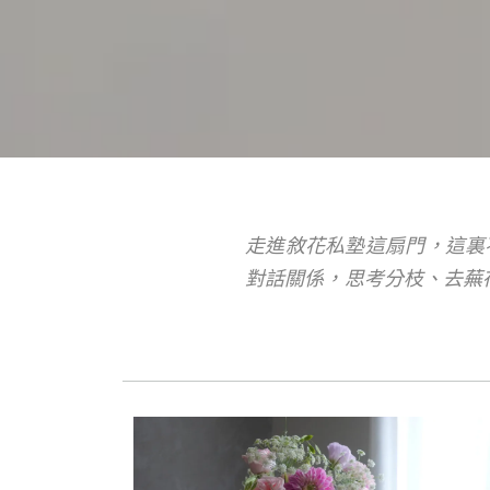
走進敘花私塾這扇門，這裏
對話關係，思考分枝、去蕪