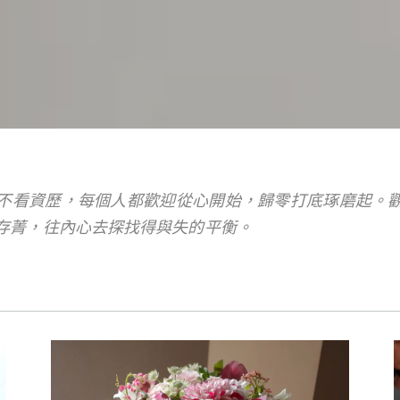
不看資歷，每個人都歡迎從心開始，歸零打底琢磨起。
存菁，往內心去探找得與失的平衡。