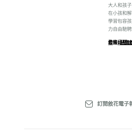
大人和孩子
在小孩和解
學習包容孩
力自由馳騁
發佈日期:
2
分類:
蒔光
標籤:
兒藝
親子劇場
、
親子對
訂閱敘花電子