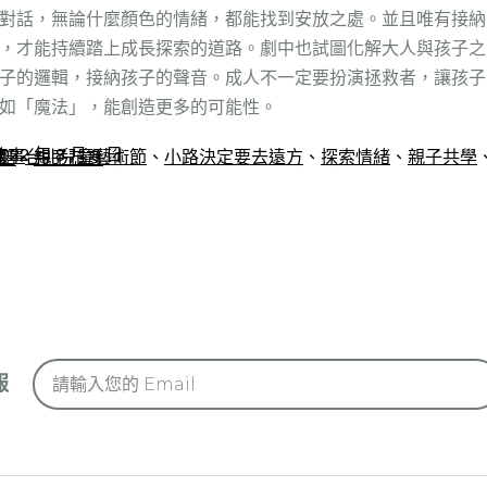
對話，無論什麼顏色的情緒，都能找到安放之處。並且唯有接納
，才能持續踏上成長探索的道路。劇中也試圖化解大人與孩子之
子的邏輯，接納孩子的聲音。成人不一定要扮演拯救者，讓孩子
如「魔法」，能創造更多的可能性。
022 年 8 月 8 日
敘事
節
、
台北兒童藝術節
、
小路決定要去遠方
、
探索情緒
、
親子共學
話
、
親子花育
報