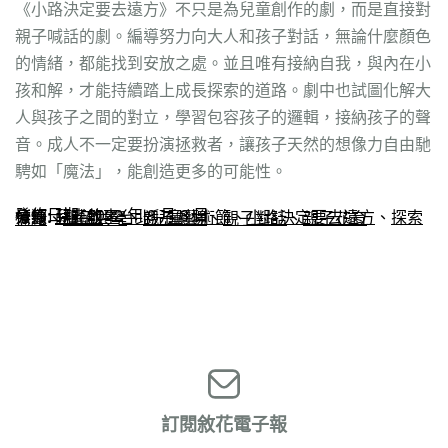
《小路決定要去遠方》不只是為兒童創作的劇，而是直接對
親子喊話的劇。編導努力向大人和孩子對話，無論什麼顏色
的情緒，都能找到安放之處。並且唯有接納自我，與內在小
孩和解，才能持續踏上成長探索的道路。劇中也試圖化解大
人與孩子之間的對立，學習包容孩子的邏輯，接納孩子的聲
音。成人不一定要扮演拯救者，讓孩子天然的想像力自由馳
騁如「魔法」，能創造更多的可能性。
發佈日期:
2022 年 8 月 8 日
分類:
蒔光敘事
標籤:
兒藝節
、
台北兒童藝術節
、
小路決定要去遠方
、
探索情緒
、
親子共學
、
親子劇場
、
親子對話
、
親子花育
訂閱敘花電子報